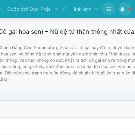
Cuộc đời Đức Phật
Hình ảnh
ô gái hoa sen) – Nữ đệ tử thần thông nhất của
 Chánh Đẳng Giác Padumuttra, Vipassī… cô gái này đã có duyên làn
 hoa sen; và cũng đã từng phát nguyện dưới chân chư Phật là sau nà
ần thông. Vào thời không có đức Phật ra đời, cô gái sinh ra trong m
làm ruộng, cô gái thấy dưới đầm nước có mấy đóa hoa sen vừa nở rất
 Đến căn chòi tranh tre giữa đồng, để chuẩn bị buổi ăn trưa giản d
i lại.