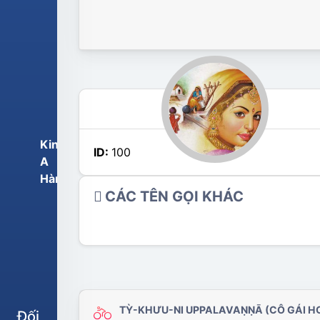
Kinh
ID:
100
A
Hàm
CÁC TÊN GỌI KHÁC
TỲ-KHƯU-NI UPPALAVAṆṆĀ (CÔ GÁI HO
Đối