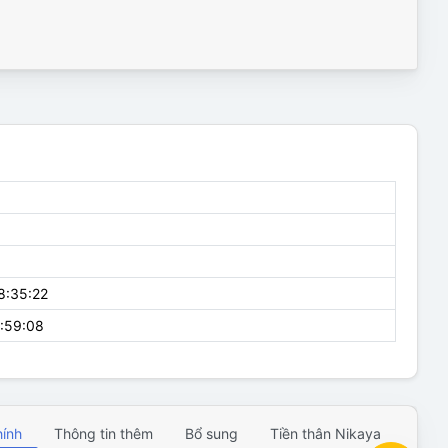
8:35:22
7:59:08
hính
Thông tin thêm
Bổ sung
Tiền thân Nikaya