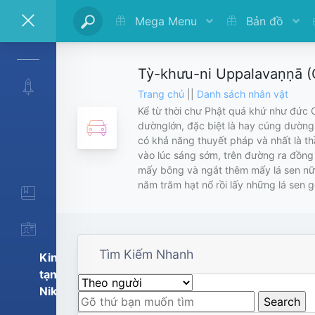
Mega Menu
Bản đồ
Tỳ-khưu-ni Uppalavaṇṇā (C
Trang chủ
||
Danh sách nhân vật
Kể từ thời chư Phật quá khứ như đức
dườnglớn, đặc biệt là hay cúng dường
có khả năng thuyết pháp và nhất là th
vào lúc sáng sớm, trên đường ra đồng 
mấy bông và ngắt thêm mấy lá sen nữa.
năm trăm hạt nổ rồi lấy những lá sen gó
Tìm Kiếm Nhanh
Kinh
tạng
Nikaya