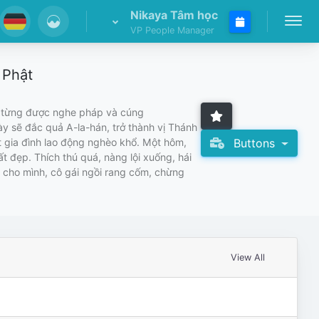
Nikaya Tâm học
VP People Manager
 Phật
h từng được nghe pháp và cúng
y sẽ đắc quả A-la-hán, trở thành vị Thánh
Buttons
ột gia đình lao động nghèo khổ. Một hôm,
 đẹp. Thích thú quá, nàng lội xuống, hái
ị cho mình, cô gái ngồi rang cốm, chừng
View All