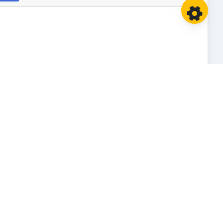
i
as the daughter of a banker, and she received the
s come of age, kings and commoners from the whole
 suggested that Uppalavannā should leave the world.