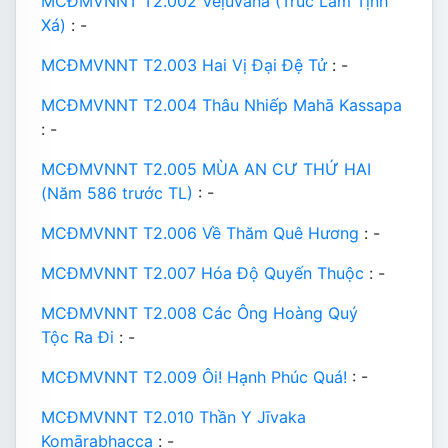
MCĐMVNNT T2.002 Veḷuvana (Trúc Lâm Tịnh
Xá)
: -
MCĐMVNNT T2.003 Hai Vị Đại Đệ Tử
: -
MCĐMVNNT T2.004 Thâu Nhiếp Mahā Kassapa
: -
MCĐMVNNT T2.005 MÙA AN CƯ THỨ HAI
(Năm 586 trước TL)
: -
MCĐMVNNT T2.006 Về Thăm Quê Hương
: -
MCĐMVNNT T2.007 Hóa Độ Quyến Thuộc
: -
MCĐMVNNT T2.008 Các Ông Hoàng Quý
Tộc Ra Đi
: -
MCĐMVNNT T2.009 Ôi! Hạnh Phúc Quá!
: -
MCĐMVNNT T2.010 Thần Y Jīvaka
Komārabhacca
: -