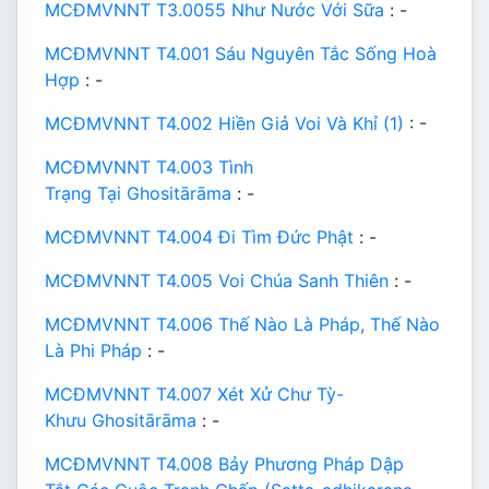
MCĐMVNNT T3.0055 Như Nước Với Sữa
: -
MCĐMVNNT T4.001 Sáu Nguyên Tắc Sống Hoà
Hợp
: -
MCĐMVNNT T4.002 Hiền Giả Voi Và Khỉ (1)
: -
MCĐMVNNT T4.003 Tình
Trạng Tại Ghositārāma
: -
MCĐMVNNT T4.004 Đi Tìm Đức Phật
: -
MCĐMVNNT T4.005 Voi Chúa Sanh Thiên
: -
MCĐMVNNT T4.006 Thế Nào Là Pháp, Thế Nào
Là Phi Pháp
: -
MCĐMVNNT T4.007 Xét Xử Chư Tỳ-
Khưu Ghositārāma
: -
MCĐMVNNT T4.008 Bảy Phương Pháp Dập