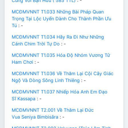
Cùng Với Bạn Hữu ( 585 TTL)
: -
MCĐMVNNT T1.033 Những Bài Pháp Quan
Trọng Tại Lộc Uyển Dành Cho Thành Phần Ưu
Tú
: -
MCĐMVNNT T1.034 Hãy Ra Đi Như Những
Cánh Chim Trời Tự Do
: -
MCĐMVNNT T1.035 Hóa Độ Nhóm Vương Tử
Ham Chơi
: -
MCĐMVNNT T1.036 Về Thăm Lại Cội Cây Giác
Ngộ Và Dòng Sông Linh Thiêng
: -
MCĐMVNNT T1.037 Nhiếp Hóa Anh Em Đạo
Sĩ Kassapa
: -
MCĐMVNNT T2.001 Về Thăm Lại Đức
Vua Seniya Bimbisāra
: -