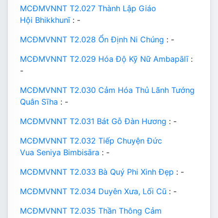
MCĐMVNNT T2.027 Thành Lập Giáo
Hội Bhikkhunī
: -
MCĐMVNNT T2.028 Ổn Định Ni Chúng
: -
MCĐMVNNT T2.029 Hóa Độ Kỹ Nữ Ambapālī
:
-
MCĐMVNNT T2.030 Cảm Hóa Thủ Lãnh Tướng
Quân Sīha
: -
MCĐMVNNT T2.031 Bát Gỗ Đàn Hương
: -
MCĐMVNNT T2.032 Tiếp Chuyện Đức
Vua Seniya Bimbisāra
: -
MCĐMVNNT T2.033 Bà Quý Phi Xinh Đẹp
: -
MCĐMVNNT T2.034 Duyên Xưa, Lối Cũ
: -
MCĐMVNNT T2.035 Thần Thông Cảm