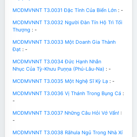
MCĐMVNNT T3.0031 Đặc Tính Của Biển Lớn
: -
MCĐMVNNT T3.0032 Người Đàn Tín Hộ Trì Tối
Thượng
: -
MCĐMVNNT T3.0033 Một Doanh Gia Thành
Đạt
: -
MCĐMVNNT T3.0034 Đức Hạnh Nhẫn
Nhục Của Tỳ-Khưu Puṇṇa (Phú-Lâu-Na)
: -
MCĐMVNNT T3.0035 Một Nghệ Sĩ Kỳ Lạ
: -
MCĐMVNNT T3.0036 Vị Thánh Trong Bụng Cá
:
-
MCĐMVNNT T3.0037 Những Câu Hỏi Vớ Vẩn!
:
-
MCĐMVNNT T3.0038 Rāhula Ngủ Trong Nhà Xí