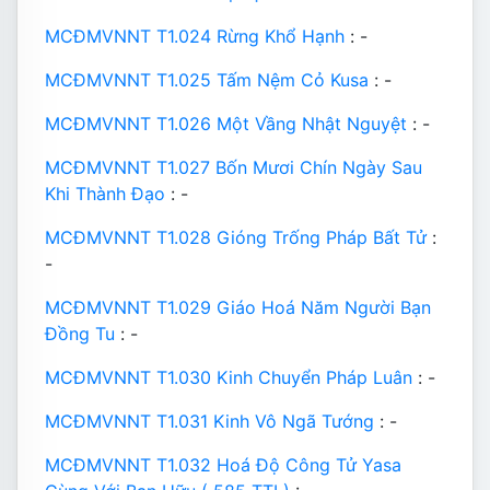
MCĐMVNNT T1.024 Rừng Khổ Hạnh
: -
MCĐMVNNT T1.025 Tấm Nệm Cỏ Kusa
: -
MCĐMVNNT T1.026 Một Vầng Nhật Nguyệt
: -
MCĐMVNNT T1.027 Bốn Mươi Chín Ngày Sau
Khi Thành Đạo
: -
MCĐMVNNT T1.028 Gióng Trống Pháp Bất Tử
:
-
MCĐMVNNT T1.029 Giáo Hoá Năm Người Bạn
Đồng Tu
: -
MCĐMVNNT T1.030 Kinh Chuyển Pháp Luân
: -
MCĐMVNNT T1.031 Kinh Vô Ngã Tướng
: -
MCĐMVNNT T1.032 Hoá Độ Công Tử Yasa