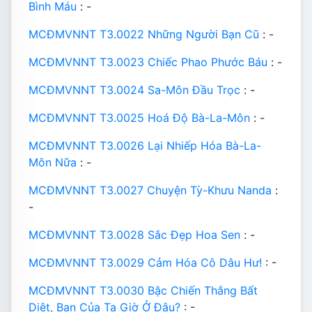
Bình Máu
: -
MCĐMVNNT T3.0022 Những Người Bạn Cũ
: -
MCĐMVNNT T3.0023 Chiếc Phao Phước Báu
: -
MCĐMVNNT T3.0024 Sa-Môn Đầu Trọc
: -
MCĐMVNNT T3.0025 Hoá Độ Bà-La-Môn
: -
MCĐMVNNT T3.0026 Lại Nhiếp Hóa Bà-La-
Môn Nữa
: -
MCĐMVNNT T3.0027 Chuyện Tỳ-Khưu Nanda
:
-
MCĐMVNNT T3.0028 Sắc Đẹp Hoa Sen
: -
MCĐMVNNT T3.0029 Cảm Hóa Cô Dâu Hư!
: -
MCĐMVNNT T3.0030 Bậc Chiến Thắng Bất
Diệt, Bạn Của Ta Giờ Ở Đâu?
: -