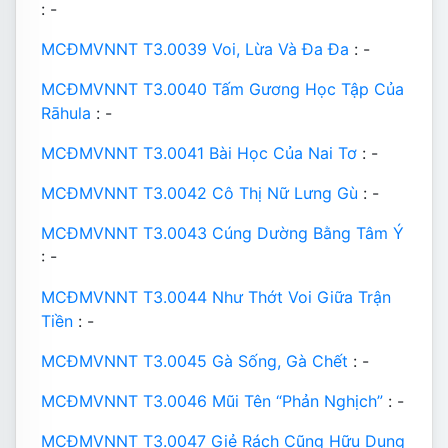
: -
MCĐMVNNT T3.0039 Voi, Lừa Và Đa Đa
: -
MCĐMVNNT T3.0040 Tấm Gương Học Tập Của
Rāhula
: -
MCĐMVNNT T3.0041 Bài Học Của Nai Tơ
: -
MCĐMVNNT T3.0042 Cô Thị Nữ Lưng Gù
: -
MCĐMVNNT T3.0043 Cúng Dường Bằng Tâm Ý
: -
MCĐMVNNT T3.0044 Như Thớt Voi Giữa Trận
Tiền
: -
MCĐMVNNT T3.0045 Gà Sống, Gà Chết
: -
MCĐMVNNT T3.0046 Mũi Tên “Phản Nghịch”
: -
MCĐMVNNT T3.0047 Giẻ Rách Cũng Hữu Dụng