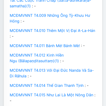
Tắt Các Cuộc Tranh Chấp (Satta-adhikaraṇa-
samatha)(1)
: -
MCĐMVNNT T4.009 Những Ông Tỳ-Khưu Hư
Hỏng
: -
MCĐMVNNT T4.010 Thêm Một Vị Đại A-La-Hán
: -
MCĐMVNNT T4.011 Bánh Mè! Bánh Mè!
: -
MCĐMVNNT T4.012 Kinh Hiền
Ngu (Bālapaṇḍitasuttaṃ)(1)
: -
MCĐMVNNT T4.013 Với Đại Đức Nanda Và Sa-
Di Rāhula
: -
MCĐMVNNT T4.014 Thế Gian Thanh Tịnh
: -
MCĐMVNNT T4.015 Như Lai Là Một Nông Dân
:
-