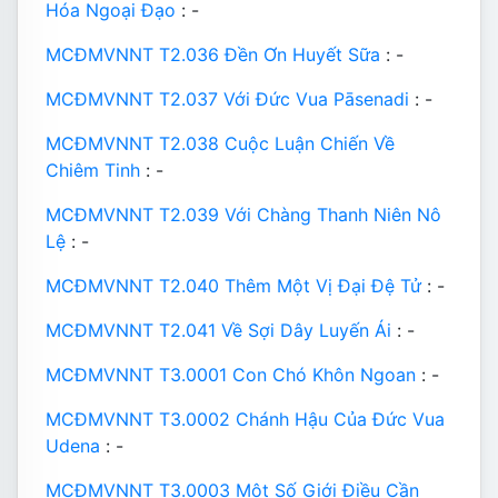
Hóa Ngoại Đạo
: -
MCĐMVNNT T2.036 Đền Ơn Huyết Sữa
: -
MCĐMVNNT T2.037 Với Đức Vua Pāsenadi
: -
MCĐMVNNT T2.038 Cuộc Luận Chiến Về
Chiêm Tinh
: -
MCĐMVNNT T2.039 Với Chàng Thanh Niên Nô
Lệ
: -
MCĐMVNNT T2.040 Thêm Một Vị Đại Đệ Tử
: -
MCĐMVNNT T2.041 Về Sợi Dây Luyến Ái
: -
MCĐMVNNT T3.0001 Con Chó Khôn Ngoan
: -
MCĐMVNNT T3.0002 Chánh Hậu Của Đức Vua
Udena
: -
MCĐMVNNT T3.0003 Một Số Giới Điều Cần