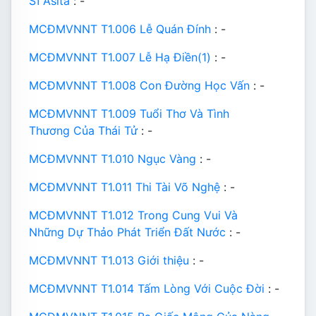
Sĩ Asita
: -
MCĐMVNNT T1.006 Lễ Quán Đính
: -
MCĐMVNNT T1.007 Lễ Hạ Điền(1)
: -
MCĐMVNNT T1.008 Con Đường Học Vấn
: -
MCĐMVNNT T1.009 Tuổi Thơ Và Tình
Thương Của Thái Tử
: -
MCĐMVNNT T1.010 Ngục Vàng
: -
MCĐMVNNT T1.011 Thi Tài Võ Nghệ
: -
MCĐMVNNT T1.012 Trong Cung Vui Và
Những Dự Thảo Phát Triển Đất Nước
: -
MCĐMVNNT T1.013 Giới thiệu
: -
MCĐMVNNT T1.014 Tấm Lòng Với Cuộc Đời
: -