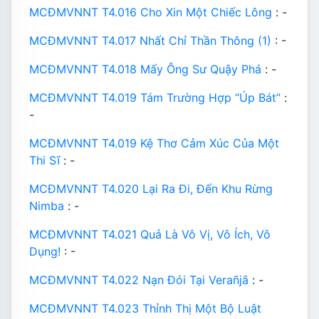
MCĐMVNNT T4.016 Cho Xin Một Chiếc Lông
: -
MCĐMVNNT T4.017 Nhất Chỉ Thần Thông (1)
: -
MCĐMVNNT T4.018 Mấy Ông Sư Quậy Phá
: -
MCĐMVNNT T4.019 Tám Trường Hợp “Úp Bát”
:
-
MCĐMVNNT T4.019 Kệ Thơ Cảm Xúc Của Một
Thi Sĩ
: -
MCĐMVNNT T4.020 Lại Ra Đi, Đến Khu Rừng
Nimba
: -
MCĐMVNNT T4.021 Quả Là Vô Vị, Vô Ích, Vô
Dụng!
: -
MCĐMVNNT T4.022 Nạn Đói Tại Verañjā
: -
MCĐMVNNT T4.023 Thỉnh Thị Một Bộ Luật