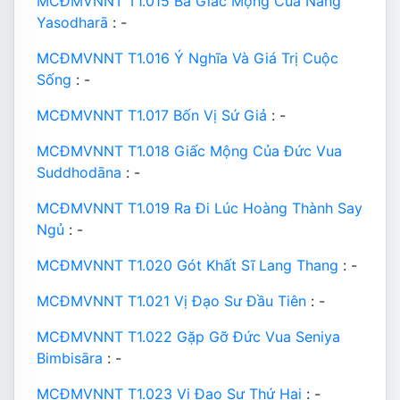
MCĐMVNNT T1.015 Ba Giấc Mộng Của Nàng
Yasodharā
: -
MCĐMVNNT T1.016 Ý Nghĩa Và Giá Trị Cuộc
Sống
: -
MCĐMVNNT T1.017 Bốn Vị Sứ Giả
: -
MCĐMVNNT T1.018 Giấc Mộng Của Đức Vua
Suddhodāna
: -
MCĐMVNNT T1.019 Ra Đi Lúc Hoàng Thành Say
Ngủ
: -
MCĐMVNNT T1.020 Gót Khất Sĩ Lang Thang
: -
MCĐMVNNT T1.021 Vị Đạo Sư Đầu Tiên
: -
MCĐMVNNT T1.022 Gặp Gỡ Đức Vua Seniya
Bimbisāra
: -
MCĐMVNNT T1.023 Vị Đạo Sư Thứ Hai
: -