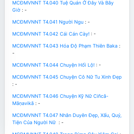
MCĐMVNNT T4.040 Tuệ Quán Ở Đây Và Bây
Giờ
: -
MCĐMVNNT T4.041 Người Ngu
: -
MCĐMVNNT T4.042 Cái Cán Cày!
: -
MCĐMVNNT T4.043 Hóa Độ Phạm Thiên Baka
:
-
MCĐMVNNT T4.044 Chuyện Hối Lộ!
: -
MCĐMVNNT T4.045 Chuyện Cô Nữ Tu Xinh Đẹp
: -
MCĐMVNNT T4.046 Chuyện Kỹ Nữ Ciñcā-
Māṇavikā
: -
MCĐMVNNT T4.047 Nhân Duyên Đẹp, Xấu, Quý,
Tiện Của Người Nữ
: -