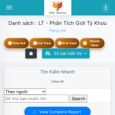
Danh sách : LT - Phân Tích Giới Tỳ Khưu
Trang chủ
Ebook
☸
☸
☸
☸
Only link
List View
Grid View
View
Số bài hiển thị
Tìm Kiếm Nhanh
View All
View Complete Report