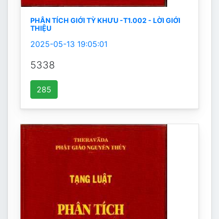
PHÂN TÍCH GIỚI TỲ KHƯU -T1.002 - LỜI GIỚI
THIỆU
2025-05-13 19:05:01
5338
285