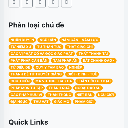
Phân loại chủ đề
NHÂN DUYÊN
NGŨ UẨN
NĂM CĂN - NĂM LỰC
TỨ NIỆM XỨ
TỨ THẦN TÚC
THẤT GIÁC CHI
CÁC VỊ PHẬT CỔ VÀ ĐỘC GIÁC PHẬT
THẤT THÁNH TÀI
PHẬT PHÁP CĂN BẢN
TAM PHÁP ẤN
BÁT CHÁNH ĐẠO -
TỨ DIỆU ĐẾ
QUY Y TAM BẢO
NGHIỆP
THÁNH ĐỆ TỬ THUYẾT GIẢNG
GIỚI - ĐỊNH - TUỆ
CHƯ THIÊN
MA VƯƠNG . DẠ XOA
LUÂN HỒI LỤC ĐẠO
PHÁP MÔN TU TẬP
THÁNH QUẢ
NGOẠI ĐẠO SƯ
CÁC PHÁP HỮU VI
THẦN THÔNG
NIẾT BÀN
NGŨ GIỚI
ĐỊA NGỤC
THÚ VẬT
GIẤC MƠ
PHẠM GIỚI
Quick Links