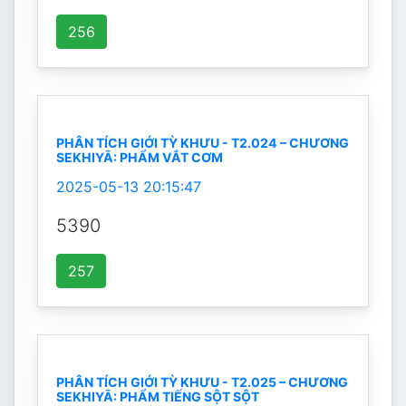
256
PHÂN TÍCH GIỚI TỲ KHƯU - T2.024 – CHƯƠNG
SEKHIYĀ: PHẨM VẮT CƠM
2025-05-13 20:15:47
5390
257
PHÂN TÍCH GIỚI TỲ KHƯU - T2.025 – CHƯƠNG
SEKHIYĀ: PHẨM TIẾNG SỘT SỘT