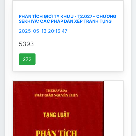
PHÂN TÍCH GIỚI TỲ KHƯU - T2.027 – CHƯƠNG
SEKHIYĀ: CÁC PHÁP DÀN XẾP TRANH TỤNG
2025-05-13 20:15:47
5393
272