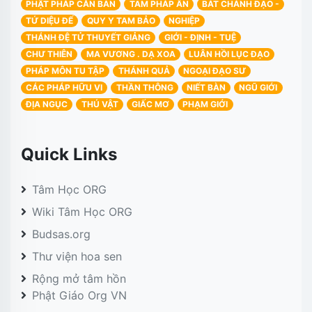
PHẬT PHÁP CĂN BẢN
TAM PHÁP ẤN
BÁT CHÁNH ĐẠO -
TỨ DIỆU ĐẾ
QUY Y TAM BẢO
NGHIỆP
THÁNH ĐỆ TỬ THUYẾT GIẢNG
GIỚI - ĐỊNH - TUỆ
CHƯ THIÊN
MA VƯƠNG . DẠ XOA
LUÂN HỒI LỤC ĐẠO
PHÁP MÔN TU TẬP
THÁNH QUẢ
NGOẠI ĐẠO SƯ
CÁC PHÁP HỮU VI
THẦN THÔNG
NIẾT BÀN
NGŨ GIỚI
ĐỊA NGỤC
THÚ VẬT
GIẤC MƠ
PHẠM GIỚI
Quick Links
Tâm Học ORG
Wiki Tâm Học ORG
Budsas.org
Thư viện hoa sen
Rộng mở tâm hồn
Phật Giáo Org VN