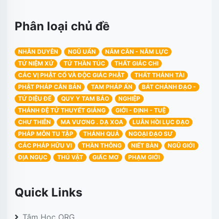
Phân loại chủ đề
NHÂN DUYÊN
NGŨ UẨN
NĂM CĂN - NĂM LỰC
TỨ NIỆM XỨ
TỨ THẦN TÚC
THẤT GIÁC CHI
CÁC VỊ PHẬT CỔ VÀ ĐỘC GIÁC PHẬT
THẤT THÁNH TÀI
PHẬT PHÁP CĂN BẢN
TAM PHÁP ẤN
BÁT CHÁNH ĐẠO -
TỨ DIỆU ĐẾ
QUY Y TAM BẢO
NGHIỆP
THÁNH ĐỆ TỬ THUYẾT GIẢNG
GIỚI - ĐỊNH - TUỆ
CHƯ THIÊN
MA VƯƠNG . DẠ XOA
LUÂN HỒI LỤC ĐẠO
PHÁP MÔN TU TẬP
THÁNH QUẢ
NGOẠI ĐẠO SƯ
CÁC PHÁP HỮU VI
THẦN THÔNG
NIẾT BÀN
NGŨ GIỚI
ĐỊA NGỤC
THÚ VẬT
GIẤC MƠ
PHẠM GIỚI
Quick Links
Tâm Học ORG