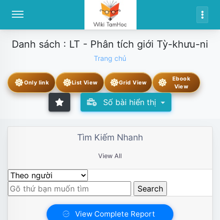
Danh sách : LT - Phân tích giới Tỳ-khưu-ni
Trang chủ
Ebook
☸
☸
☸
☸
Only link
List View
Grid View
View
Số bài hiển thị
Tìm Kiếm Nhanh
View All
View Complete Report