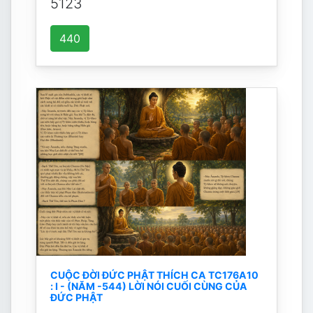
5123
440
CUỘC ĐỜI ĐỨC PHẬT THÍCH CA TC176A10
: I - (NĂM -544) LỜI NÓI CUỐI CÙNG CỦA
ĐỨC PHẬT