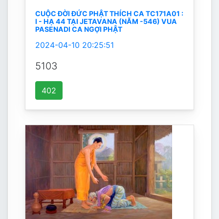
CUỘC ĐỜI ĐỨC PHẬT THÍCH CA TC171A01 :
I - HẠ 44 TẠI JETAVANA (NĂM -546) VUA
PASENADI CA NGỢI PHẬT
2024-04-10 20:25:51
5103
402