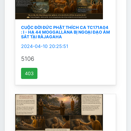
CUỘC ĐỜI ĐỨC PHẬT THÍCH CA TC171A04
: I - HẠ 44 MOGGALLÀNA BỊ NGOẠI ĐẠO ÁM
SÁT TẠI RÀJAGAHA
2024-04-10 20:25:51
5106
403