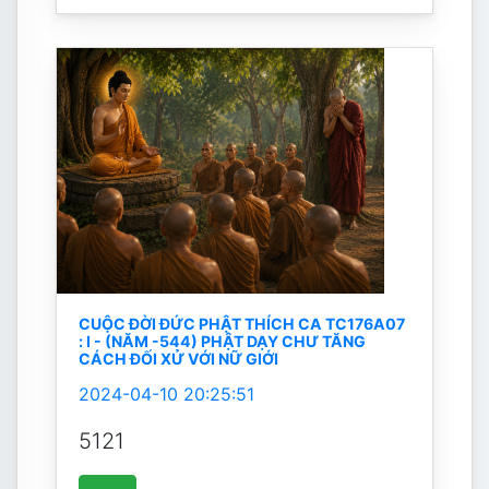
CUỘC ĐỜI ĐỨC PHẬT THÍCH CA TC176A07
: I - (NĂM -544) PHẬT DẠY CHƯ TĂNG
CÁCH ĐỐI XỬ VỚI NỮ GIỚI
2024-04-10 20:25:51
5121