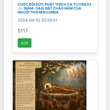
CUỘC ĐỜI ĐỨC PHẬT THÍCH CA TC176A02
: I - (NĂM -544) BÁT CHÁO NẤM CỦA
NGƯỜI THỢ RÈN CUNDA
2024-04-10 20:25:51
5117
428