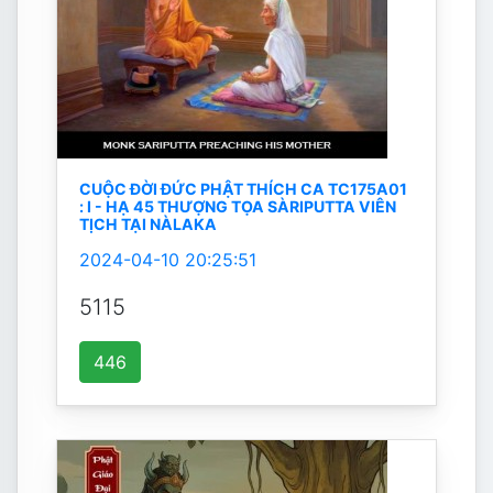
CUỘC ĐỜI ĐỨC PHẬT THÍCH CA TC175A01
: I - HẠ 45 THƯỢNG TỌA SÀRIPUTTA VIÊN
TỊCH TẠI NÀLAKA
2024-04-10 20:25:51
5115
446