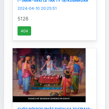
I - (NĂM -544) LỄ TRÀ TỲ TẠI KUSINÀGAR
2024-04-10 20:25:51
5126
404
CUỘC ĐỜI ĐỨC PHẬT THÍCH CA TC176A13 :