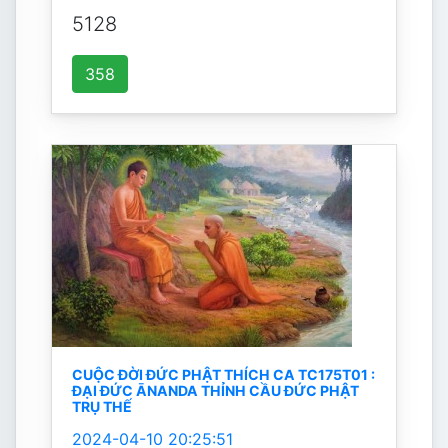
5128
358
CUỘC ĐỜI ĐỨC PHẬT THÍCH CA TC175T01 :
ĐẠI ĐỨC ĀNANDA THỈNH CẦU ĐỨC PHẬT
TRỤ THẾ
2024-04-10 20:25:51