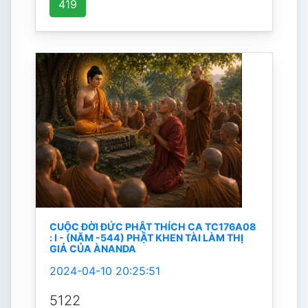
419
CUỘC ĐỜI ĐỨC PHẬT THÍCH CA TC176A08
: I - (NĂM -544) PHẬT KHEN TÀI LÀM THỊ
GIẢ CỦA ÀNANDA
2024-04-10 20:25:51
5122