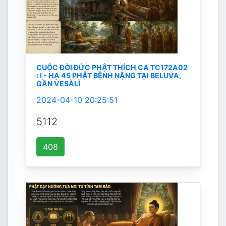
CUỘC ĐỜI ĐỨC PHẬT THÍCH CA TC172A02
: I - HẠ 45 PHẬT BỆNH NẶNG TẠI BELUVA,
GẦN VESÀLÌ
2024-04-10 20:25:51
5112
408