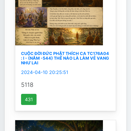
CUỘC ĐỜI ĐỨC PHẬT THÍCH CA TC176A04
: I - (NĂM -544) THẾ NÀO LÀ LÀM VẺ VANG
NHƯ LAI
2024-04-10 20:25:51
5118
431