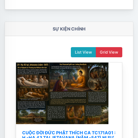
SỰ KIỆN CHÍNH
List View
Grid View
CUỘC ĐỜI ĐỨC PHẬT THÍCH CA TC171A01 :
H -HẠ 43 TẠI JETAVANA (NĂM -547) NI SƯ