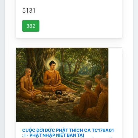
5131
382
CUỘC ĐỜI ĐỨC PHẬT THÍCH CA TC176A01
: I - PHẬT NHẬP NIẾT BÀN TẠI