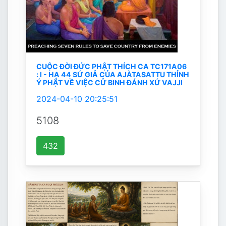
CUỘC ĐỜI ĐỨC PHẬT THÍCH CA TC171A06
: I - HẠ 44 SỨ GIẢ CỦA AJÀTASATTU THỈNH
Ý PHẬT VỀ VIỆC CỬ BINH ĐÁNH XỨ VAJJI
2024-04-10 20:25:51
5108
432