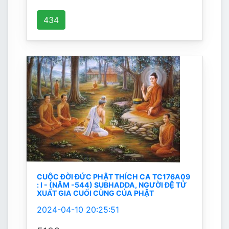
434
CUỘC ĐỜI ĐỨC PHẬT THÍCH CA TC176A09
: I - (NĂM -544) SUBHADDA, NGƯỜI ĐỆ TỬ
XUẤT GIA CUỐI CÙNG CỦA PHẬT
2024-04-10 20:25:51