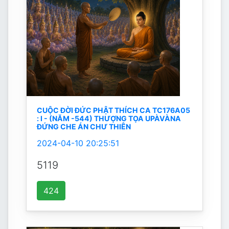
CUỘC ĐỜI ĐỨC PHẬT THÍCH CA TC176A05
: I - (NĂM -544) THƯỢNG TỌA UPÀVÀNA
ĐỨNG CHE ÁN CHƯ THIÊN
2024-04-10 20:25:51
5119
424