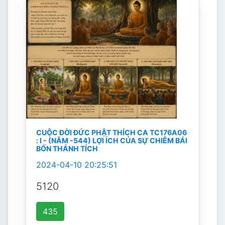
CUỘC ĐỜI ĐỨC PHẬT THÍCH CA TC176A06
: I - (NĂM -544) LỢI ÍCH CỦA SỰ CHIÊM BÁI
BỐN THÁNH TÍCH
2024-04-10 20:25:51
5120
435