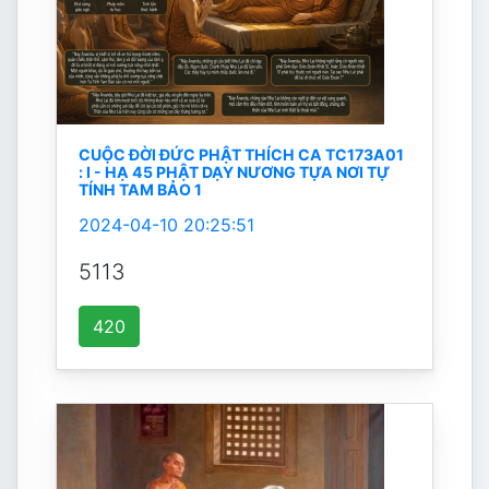
CUỘC ĐỜI ĐỨC PHẬT THÍCH CA TC173A01
: I - HẠ 45 PHẬT DẠY NƯƠNG TỰA NƠI TỰ
TÍNH TAM BẢO 1
2024-04-10 20:25:51
5113
420