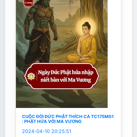
CUỘC ĐỜI ĐỨC PHẬT THÍCH CA TC175M01
: PHẬT HỨA VỚI MA VƯƠNG
2024-04-10 20:25:51