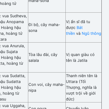
maha-sona
 hoàng tử
: vua Sudheva,
hậu Anopama
Vị ẩn sĩ đã tu
Đi bộ, cây maha-
: Hoàng hậu
được
Bát
sona
ena, hoàng tử
thiền
và
Ngũ thông
tara
 vua Anurula,
ậu Sujata
Tòa lâu đài, cây
Vị quan giàu có
: Hoàng hậu
salala
tên là Jatila
ta, hoàng từ
 vua Sudatta,
Thanh niên tên là
hậu Sudatta
Uttara (Tối
Con voi, cây maha-
: Hoàng hậu
Thượng, nghĩa là
nipa
, hoàng từ
vượt trội về giới
asu
đức)
: vua Uggaha,
Con ngựa
Chuyển luân