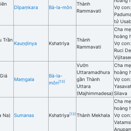
hoàng 
iên
Thành
Dīpaṃkara
Bà-la-môn
Vợ con
Rammavati
Paduma
tử Usa
Cha mẹ
hoàng h
u Trần
Thành
Kauṇḍinya
Kshatriya
Vợ con
Rammavati
Ruci De
Vijitas
Vườn
Cha mẹ:
Uttaramadhura
hoàng h
Giá
Bà-la-
Maṃgala
gần Thành
Vợ con
[13]
môn
Uttara
Yasavat
(Majhimmadesa)
Silava
Cha mẹ:
hoàng h
[13]
a Na)
Sumanas
Kshatriya
Thành Mekhala
Vợ con
Vatamsi
Anupa