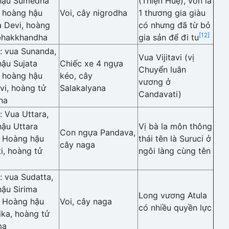
hậu Sumedha
(Thiện Huệ), vốn là
: hoàng hậu
Voi, cây nigrodha
1 thương gia giàu
 Devi, hoàng
có nhưng đã từ bỏ
[12]
bhakkhandha
gia sản để đi tu
: vua Sunanda,
Vua Vijitavi (vị
ậu Sujata
Chiếc xe 4 ngựa
Chuyển luân
: hoàng hậu
kéo, cây
vương ở
vi, hoàng tử
Salakalyana
Candavati)
ena
 Vua Uttara,
ậu Uttara
Vị bà la môn thông
Con ngựa Pandava,
: Hoàng hậu
thái tên là Suruci ở
cây naga
i, hoàng tử
ngôi làng cùng tên
 vua Sudatta,
ậu Sirima
Long vương Atula
: Hoàng hậu
Voi, cây naga
có nhiều quyền lực
ka, hoàng tử
ma