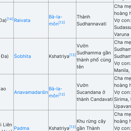
Cha mẹ:
hoàng h
Bà-la-
Thành
[14]
Đa)
Raivata
Vợ con
[13]
môn
Sudhannavati
Sudass
Varuna
Cha mẹ
Vườn
Sudham
Sudhamma gần
[13]
 Đa)
Śobhita
Kshatriya
Sudha
thành phố cùng
Vợ con
tên
Manila,
Cha mẹ:
Vườn
hoàng 
ao
Bà-la-
Anavamadarśin
Sucandana ở
Vợ con
[13]
môn
thành Candavati
Sirima,
Upavan
Cha mẹ
Khu rừng cây
hoàng 
i Liên
[13]
Padma
Kshatriya
gần Thành
Vợ con