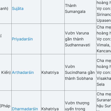
hoàng 
Thành
Sanh)
Sujāta
Vợ con
Sumangala
Sirinan
Upasen
Cha mẹ:
Vườn Varuna
hoàng 
ỉ
Priyadarśin
gần thành
Vợ con
Sudhannavati
Vimala,
Kancan
Cha mẹ:
Vườn
hoàng 
 Kiến)
Arthadarśin
Kshatriya
Sucindhana gần
Vợ con
thành Sobhana
Visakha
Sela
Cha mẹ
Surana
Vườn thượng
(Pháp
hậu Su
Dharmadarśin
Kshatriya
uyển trong