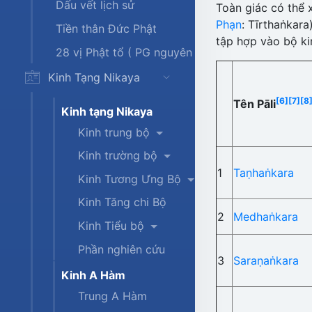
Dấu vết lịch sử
Toàn giác có thể 
Phạn
: Tīrthaṅkara
Tiền thân Đức Phật
tập hợp vào bộ ki
28 vị Phật tổ ( PG nguyên thủy)
Kinh Tạng Nikaya
[6]
[7]
[8
Tên Pāli
Kinh tạng Nikaya
Kinh trung bộ
Kinh trường bộ
1
Taṇhaṅkara
Kinh Tương Ưng Bộ
Kinh Tăng chi Bộ
2
Medhaṅkara
Kinh Tiểu bộ
Phần nghiên cứu
3
Saraṇaṅkara
Kinh A Hàm
Trung A Hàm