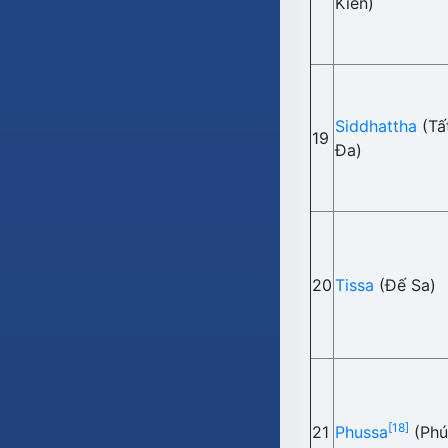
Kiến)
Siddhattha
(Tấ
19
Đa)
20
Tissa
(Đế Sa)
[18]
21
Phussa
(Phú