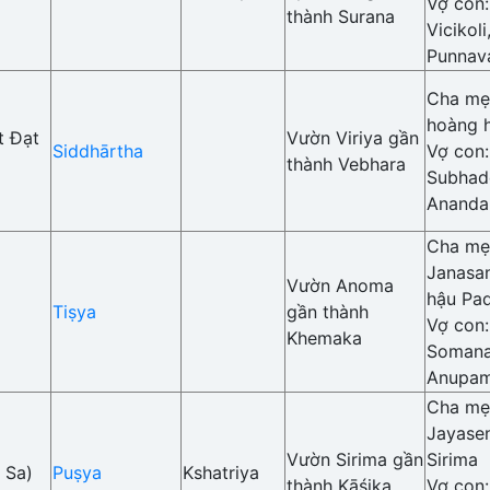
Vợ con
thành Surana
Vicikol
Punnav
Cha mẹ
hoàng 
t Đạt
Vườn Viriya gần
Siddhārtha
Vợ con
thành Vebhara
Subhad
Ananda
Cha mẹ
Janasa
Vườn Anoma
hậu Pa
Tiṣya
gần thành
Vợ con
Khemaka
Somana
Anupa
Cha mẹ
Jayase
Vườn Sirima gần
Sirima
 Sa)
Puṣya
Kshatriya
thành Kāśika
Vợ con