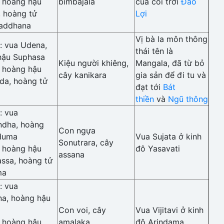
: hoàng hậu
bimbajala
của cõi trời
Đao
i, hoàng tử
Lợi
addhana
Vị bà la môn thông
: vua Udena,
thái tên là
hậu Suphasa
Kiệu người khiêng,
Mangala, đã từ bỏ
: hoàng hậu
cây kanikara
gia sản để đi tu và
da, hoàng tử
đạt tới
Bát
thiền
và
Ngũ thông
: vua
ndha, hoàng
Con ngựa
duma
Vua Sujata ở kinh
Sonutrara, cây
: hoàng hậu
đô Yasavati
assana
ssa, hoàng tử
ma
: vua
na, hoàng hậu
Con voi, cây
Vua Vijitavi ở kinh
: hoàng hậu
amalaka
đô Arindama