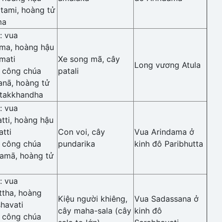
tami, hoàng tử
ma
: vua
ma, hoàng hậu
mati
Xe song mã, cây
Long vương Atula
: công chúa
patali
anā, hoàng tử
takkhandha
: vua
tti, hoàng hậu
tti
Con voi, cây
Vua Arindama ở
: công chúa
pundarika
kinh đô Paribhutta
amā, hoàng tử
: vua
ttha, hoàng
Kiệu người khiêng,
Vua Sadassana ở
havati
cây maha-sala (cây
kinh đô
: công chúa