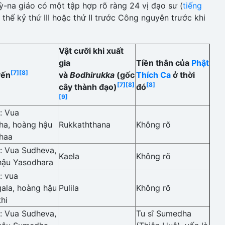
Kỳ-na giáo có một tập hợp rõ ràng 24 vị đạo sư (
tiếng
thế kỷ thứ III hoặc thứ II trước Công nguyên trước khi
Vật cưỡi khi xuất
gia
Tiền thân của
Phật
[7]
[8]
yến
và
Bodhirukka
(gốc
Thích Ca
ở thời
[7]
[8]
[8]
cây thành đạo)
đó
[9]
: Vua
ha, hoàng hậu
Rukkaththana
Không rõ
haa
: Vua Sudheva,
Kaela
Không rõ
hậu Yasodhara
: vua
ala, hoàng hậu
Pulila
Không rõ
hi
: Vua Sudheva,
Tu sĩ Sumedha