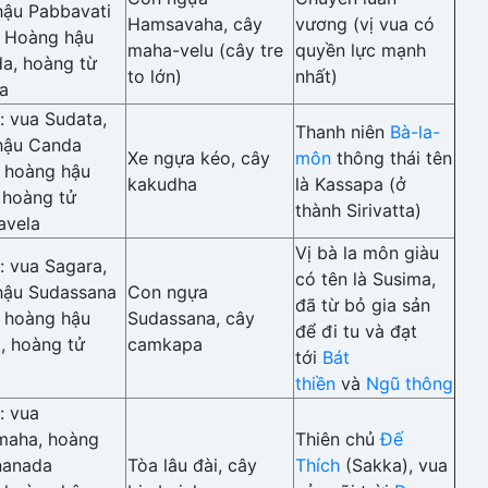
hậu Pabbavati
Hamsavaha, cây
vương (vị vua có
: Hoàng hậu
maha-velu (cây tre
quyền lực mạnh
da, hoàng từ
to lớn)
nhất)
a
 vua Sudata,
Thanh niên
Bà-la-
hậu Canda
Xe ngựa kéo, cây
môn
thông thái tên
: hoàng hậu
kakudha
là Kassapa (ở
 hoàng tử
thành Sirivatta)
avela
Vị bà la môn giàu
 vua Sagara,
có tên là Susima,
hậu Sudassana
Con ngựa
đã từ bỏ gia sản
: hoàng hậu
Sudassana, cây
để đi tu và đạt
, hoàng tử
camkapa
tới
Bát
thiền
và
Ngũ thông
: vua
maha, hoàng
Thiên chủ
Đế
nanada
Tòa lâu đài, cây
Thích
(Sakka), vua