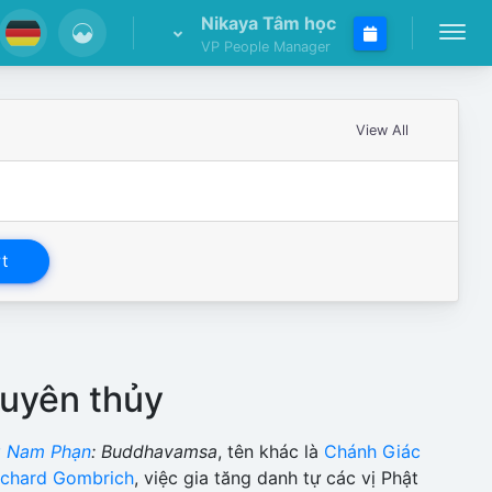
Nikaya Tâm học
VP People Manager
View All
t
guyên thủy
g Nam Phạn
: Buddhavamsa
, tên khác là
Chánh Giác
ichard Gombrich
, việc gia tăng danh tự các vị Phật