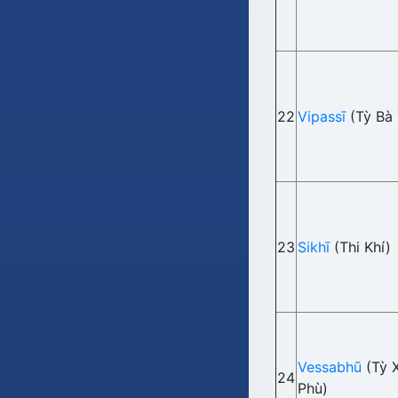
22
Vipassī
(Tỳ Bà 
23
Sikhī
(Thi Khí)
Vessabhū
(Tỳ 
24
Phù)