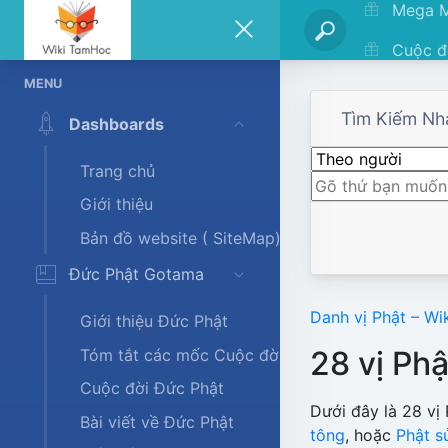
Mega 
Cuộc đ
MENU
Tìm Kiếm Nh
Dashboards
Trang chủ
Giới thiệu
Bản đồ website ( SiteMap)
Đức Phật Gotama
Danh vị Phật – Wik
Giới thiệu Đức Phật
28 vị Phậ
Tóm tắt các mốc Cuộc đời Đức Phật
Cuộc đời Đức Phật
Dưới đây là 28 vị
Bài viết về Đức Phật
tông
, hoặc
Phật s