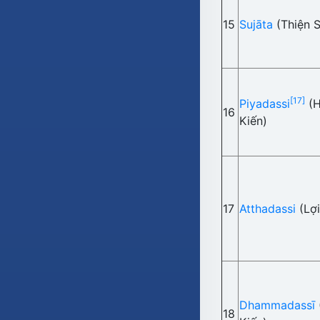
15
Sujāta
(Thiện 
[17]
Piyadassi
(H
16
Kiến)
17
Atthadassi
(Lợi
Dhammadassī
18