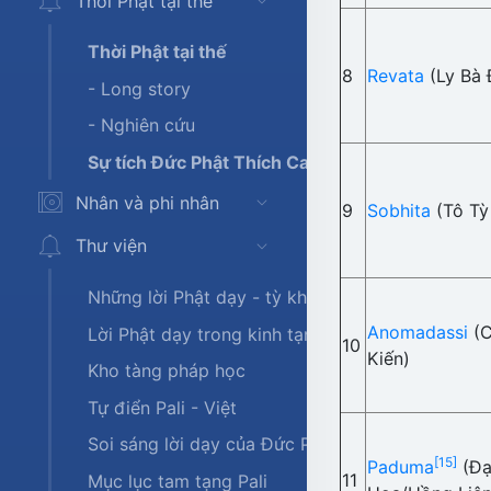
Thời Phật tại thế
Thời Phật tại thế
8
Revata
(Ly Bà 
- Long story
- Nghiên cứu
Sự tích Đức Phật Thích Ca
Nhân và phi nhân
9
Sobhita
(Tô Tỳ
Thư viện
Những lời Phật dạy - tỳ khưu Bodhi
Anomadassi
(C
Lời Phật dạy trong kinh tạng Nikaya
10
Kiến)
Kho tàng pháp học
Tự điển Pali - Việt
Soi sáng lời dạy của Đức Phật
[15]
Paduma
(Đạ
11
Mục lục tam tạng Pali