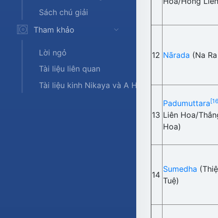
Hoa/Hồng Liên
Sách chú giải
Tham khảo
Lời ngỏ
12
Nārada
(Na Ra
Tài liệu liên quan
Tài liệu kinh Nikaya và A Hàm
[16
Padumuttara
13
Liên Hoa/Thắn
Hoa)
Sumedha
(Thi
14
Tuệ)