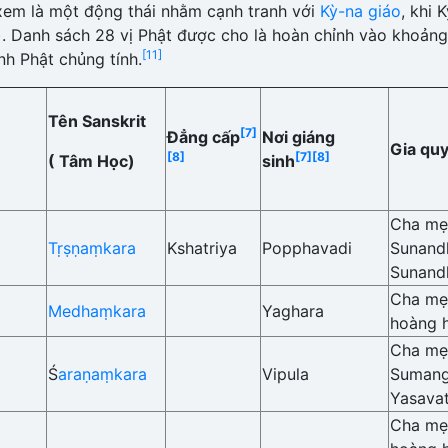
xem là một động thái nhằm cạnh tranh với
Kỳ-na giáo
, khi 
). Danh sách 28 vị Phật được cho là hoàn chỉnh vào khoảng 
[11]
nh Phật chủng tính.
Tên Sanskrit
[7]
Đẳng cấp
Nơi giáng
]
Gia qu
[8]
[7]
[8]
( Tâm Học)
sinh
Cha mẹ
Tṛṣṇaṃkara
Kshatriya
Popphavadi
Sunand
Sunand
Cha mẹ
Medhaṃkara
Yaghara
hoàng 
Cha mẹ
Ś
araṇaṃkara
Vipula
Sumang
Yasavat
Cha mẹ