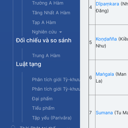
Trường A Hàm
Dīpaṃkara
(Nh
4
Đăng)
Tăng Nhất A Hàm
Tạp A Hàm
Nghiên cứu
Koṇḍañña
(Kiề
Đối chiếu và so sánh
5
Như)
Trung A Hàm
Luật tạng
Maṅgala
(Man 
6
Phân tích giới Tỳ-khưu
La)
Phân tích giới Tỳ-khưu-ni
Đại phẩm
Tiểu phẩm
7
Sumana
(Tu M
Tập yếu (Parivāra)