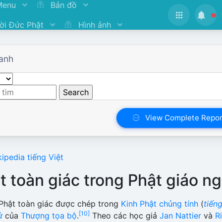
Menu
Bản đồ
ời Đức Phật
Hình ảnh
anh
View Complete Repor
ipedia tiếng Việt
t toàn giác trong Phật giáo n
 Phật toàn giác được chép trong
Kinh Phật chủng tính
(
tiến
[10]
ử
của
Thượng tọa bộ
.
Theo các học giả
Jan Nattier
và
R