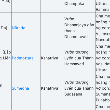
 Hoa)
Champaka
Uttara,
Ramma
Cha mẹ
Vườn
hoàng 
Dhananjaya gần
 Đa)
Nārada
Vợ con
thành
Vijitas
Dhammavati
Nandut
Cha mẹ:
]
(Bảo
Vườn thượng
hoàng h
g Liên
Padmottara
Kshatriya
uyển của Thành
Vợ con
Hamsavati
Vasudat
Uttara
Cha mẹ:
Vườn thượng
hoàng 
ện
Sumedha
Kshatriya
uyển của Thành
Vợ con
Sudasana
Sumana
Punabb
Cha mẹ