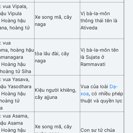
 vua Vipala,
ậu Vipula
Vị bà-la-môn
Xe song mã, cây
: Hoàng hậu
thông thái tên là
naga
ana, hoàng tử
Ativeda
: vua
ma, hoàng hậu
Vị bà-la-môn tên
tòa lâu đài, cây
mmanagara
là Sujata ở
naga
: Hoàng hậu
Rammavati
 hoàng tử Siha
 vua Yasava,
hậu Yasodhara
Vua của loài
Dạ-
Kiệu người khiêng,
: Hoàng hậu
xoa
, có nhiều phép
cây ajjuna
 hoàng tử
thuật và quyền lực
a
: vua Asama,
hậu Asama
Xe song mã, cây
: Hoàng hậu
Con sư tử chúa