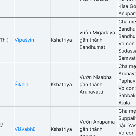
Kisa Go
Anupa
Cha mẹ
Bandhu
vườn Migadāya
Bandhu
Thi)
Vipaśyin
Kshatriya
gần thành
Vợ con
Bandhumati
Sudass
Samvat
Cha mẹ
Arunava
Vườn Nisabha
Paphava
Śikhin
Kshatriya
gần thành
Vợ con
Arunavatti
Sabbak
Atula
Cha mẹ
Suppali
Vườn Anupama
Xá
hậu Yas
Viśvabhū
Kshatriya
gần thành
Vợ con